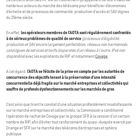
La concentration des RIP est un mouvement qu’appellent de leurs vœux de
nombreux acteurs du marché des télécoms pour bénéficier d’économies
d’échelle et de processus de commande, production d’accès et SAV dignes
du 21ème siècle.
En effet,
les opérateurs membres de l’AOTA sont régulièrement confrontés
à de sérieux problèmes de qualité de service
(processus d’éligibilité,
production et SAV encore largement perfectibles, réseaux non harmonisés,
catalogues de services et tarifs disparates d’un réseau à l’autre, IPv6 non
disponible)
avec les exploitants de RIP, et notamment
Covage
.
A cet égard,
l’AOTA se félicite de la prise en compte par les autorités de
concurrence des objectifs tenant à la préservation d’une intensité
concurrentielle déjà fragile sur le marché entreprises et collectivités qui
souffre de profonds dysfonctionnements sur les marchés de gros
.
C’est ainsi que tirant le constat d’une situation profondément insatisfaisante
sur le marché entreprises et collectivités, la Commission a conditionné
l’opération de rachat de Covage par le groupe SFR à la cession d’un certain
nombre de RIP, afin d’éviter tout renforcement du quasi-duopole exercé par
Orange et SFR sur le marché des télécoms d’entreprises et sphère
publique.