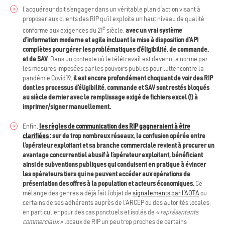
l’acquéreur doit s’engager dans un véritable plan d’action visant à
proposer aux clients des RIP qu’il exploite un haut niveau de qualité
e
conforme aux exigences du 21
siècle,
avec un vrai système
d’information moderne et agile incluant la mise à disposition d’API
complètes pour gérer les problématiques d’éligibilité, de commande,
et de SAV
. Dans un contexte où le télétravail est devenu la norme par
les mesures imposées par les pouvoirs publics pour lutter contre la
pandémie Covid19,
il est encore profondément choquant de voir des RIP
dont les processus d’éligibilité, commande et SAV sont restés bloqués
au siècle dernier avec le remplissage exigé de fichiers excel (!) à
imprimer/signer manuellement.
Enfin,
les règles de communication des RIP gagneraient à être
clarifiées
: sur de trop nombreux réseaux, la confusion opérée entre
l’opérateur exploitant et sa branche commerciale revient à procurer un
avantage concurrentiel abusif à l’opérateur exploitant, bénéficiant
ainsi de subventions publiques qui conduisent en pratique à évincer
les opérateurs tiers qui ne peuvent accéder aux opérations de
présentation des offres à la population et acteurs économiques.
Ce
mélange des genres a déjà fait l’objet de
signalements par l’AOTA
ou
certains de ses adhérents auprès de l’ARCEP ou des autorités locales,
en particulier pour des cas ponctuels et isolés de
« représentants
commerciaux »
locaux de RIP un peu trop proches de certains