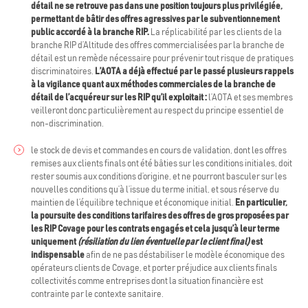
détail ne se retrouve pas dans une position toujours plus privilégiée,
permettant de bâtir des offres agressives par le subventionnement
public accordé à la branche RIP.
La réplicabilité par les clients de la
branche RIP d’Altitude des offres commercialisées par la branche de
détail est un remède nécessaire pour prévenir tout risque de pratiques
discriminatoires.
L’AOTA a déjà effectué par le passé plusieurs rappels
à la vigilance quant aux méthodes commerciales de la branche de
détail de l’acquéreur sur les RIP qu’il exploitait :
l’AOTA et ses membres
veilleront donc particulièrement au respect du principe essentiel de
non-discrimination.
le stock de devis et commandes en cours de validation, dont les offres
remises aux clients finals ont été bâties sur les conditions initiales, doit
rester soumis aux conditions d’origine, et ne pourront basculer sur les
nouvelles conditions qu’à l’issue du terme initial, et sous réserve du
maintien de l’équilibre technique et économique initial.
En particulier,
la poursuite des conditions tarifaires des offres de gros proposées par
les RIP Covage pour les contrats engagés et cela jusqu’à leur terme
uniquement
(résiliation du lien éventuelle par le client final)
est
indispensable
afin de ne pas déstabiliser le modèle économique des
opérateurs clients de Covage, et porter préjudice aux clients finals
collectivités comme entreprises dont la situation financière est
contrainte par le contexte sanitaire.