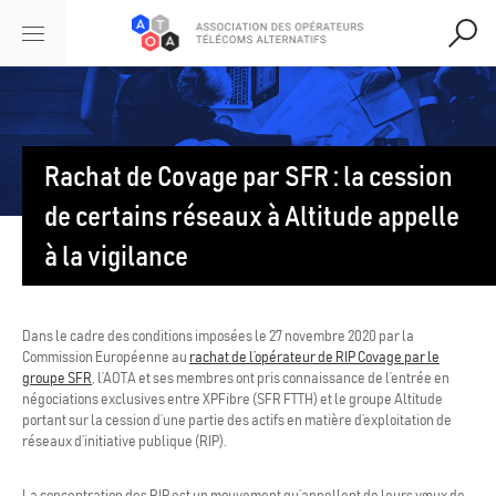
Rachat de Covage par SFR : la cession
de certains réseaux à Altitude appelle
à la vigilance
Dans le cadre des conditions imposées le 27 novembre 2020 par la
Commission Européenne au
rachat de l’opérateur de RIP Covage par le
groupe SFR
, l’AOTA et ses membres ont pris connaissance de l’entrée en
négociations exclusives entre XPFibre (SFR FTTH) et le groupe Altitude
portant sur la cession d’une partie des actifs en matière d’exploitation de
réseaux d’initiative publique (RIP).