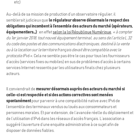
etc)
Au-delà de sa mission de production d’un observatoire régulier, il
semblerait judicieux que
le régulateur observe désormais le respect des
obligations qui incombent à l’ensemble des acteurs du marché (opérateurs,
équipementiers…)
: en effet
selon la loi République Numérique
,
« à compter
du 1er janvier 2018, tout nouvel équipement terminal, au sens de l’article L.32
du code des postes et des communications électroniques, destiné à la vente
ou à la location sur le territoire français devait être compatible avec le
protocole IPv6 »
. Cela ne semble pas être le cas pour tous les fournisseurs
d’accès (services fixes ou mobiles) en sus de problèmes d’accès à certains
services Internet ressentis par les utilisateurs finals chez plusieurs
acteurs.
Il conviendrait de
mesurer désormais auprès des acteurs du marché si
celle-ci est respectée et si des actions correctives sont menées
spontanément
pour parvenir à une compatibilité native avec IPv6 de
l’ensemble des terminaux vendus ou loués aux consommateurs et
personnes morales. Et par extension, de l’avancée réelle du déploiement et
de l’utilisation d’IPv6 dans les réseaux d’accès français. L’association a
suggéré l’ouverture d’une enquête administrative à ce sujet afin de
disposer de données fiables.