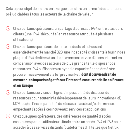
Cela a pour objet de mettre en exergue et mettre un terme à des situations
préjudiciables à tous les acteurs de la chaîne de valeur :
Chez certains opérateurs, un partage d’adresses IPv4 entre plusieurs
clients (une IPv4 “découpée” en ressource attribuée à plusieurs
utilisateurs)
Chez certains opérateurs de taille modeste et adressant
essentiellement le marché B2B, une incapacité croissante à fournir des
plages d’IPv4 dédiées à un client avec son service d’accès Internet en
comparaison avec des acteurs de plus grande taille disposant de
ressources IPv4 suffisantes ou ayant la capacité financière à s’en
procurer massivement via le “grey market”
dont il conviendrait de
mesurer les impacts négatifs sur l’intensité concurrentielle en France
et en Europe
Chez certains services en ligne, l’impossibilité de disposer de
ressources pour soutenir le développement de leurs innovations (IoT,
M2M, etc) et l’incompatibilité de réseaux d’accès et/ou terminaux
empêchant l’accès à ces nouveaux services et applications
Chez quelques opérateurs, des différences de qualité d’accès
constatées par les utilisateurs finals entre un accès IPv4 et IPv6 pour
accéder à des services distants (plateformes OTT telles que Netflix,