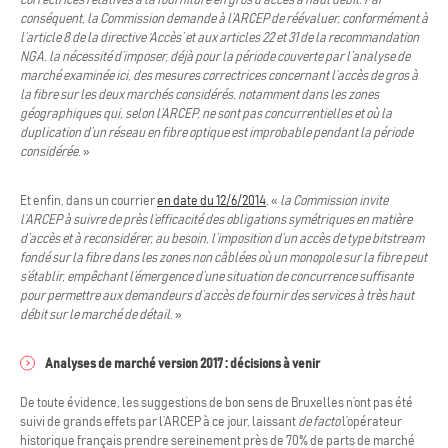
correctrices relatives à la fourniture en gros d’accès à haut débit. Par
conséquent, la Commission demande à
l’ARCEP de réévaluer, conformément à
l’article 8 de la directive ‘Accès’ et aux articles 22 et 31 de la recommandation
NGA, la nécessité d’imposer, déjà pour la période couverte par l’analyse de
marché examinée ici, des mesures correctrices concernant l’accès de gros à
la fibre sur les deux marchés considérés, notamment dans les zones
géographiques qui, selon l’ARCEP, ne sont pas concurrentielles et où la
duplication d’un réseau en fibre optique est improbable pendant la période
considérée.
»
Et enfin, dans un courrier
en date du 12/6/2014
, «
la Commission invite
l’ARCEP à suivre de près l’efficacité des obligations symétriques en matière
d’accès et à reconsidérer, au besoin, l’imposition d’un accès de type bitstream
fondé sur la fibre dans les zones non câblées où un monopole sur la fibre peut
s’établir, empêchant l’émergence d’une situation de concurrence suffisante
pour permettre aux demandeurs d’accès de fournir des services à très haut
débit sur le marché de détail
. »
Analyses de marché version 2017 : décisions à venir
De toute évidence, les suggestions de bon sens de Bruxelles n’ont pas été
suivi de grands effets par l’ARCEP à ce jour, laissant
de facto
l’opérateur
historique français prendre sereinement près de 70% de parts de marché