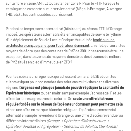
sur la fibre en zone AMII. Et tout autant en zone RIP sur le FTTH lorsque le
catalogue ne comporte aucun service activé (Mégalis Bretagne, Auvergne
THD, etc) … les contribuables apprécieront.
Pendant ce temps, sans accès activé (bitstream) au réseau FTTH d’Orange
imposé, les opérateurs alternatifs étaient incapables de suivre le rythme
d’un déploiement de Boucle Locale Optique Mutualisée
fondé sur une
architecture conçue par et pour l’opérateur dominant
. En effet, qui aurait les
moyens de dégrouper des centaines de PMZ de 300 lignes (censés être une
exception) dans les zones de moyenne densité ou des dizaines de milliers
de PMZ situés en pied d’immeuble en ZTD ?
Pour les opérateurs régionaux qui adressent le marché B2B et dont les
clients exigent pour bon nombre des solutions multi-sites dans diverses
régions,
l’urgence est plus que jamais de pouvoir répliquer la capillarité de
l’opérateur historique
tout en maitrisant par exemple l’adressage IP et les
offres tarifaires agressives de celui-ci. Or,
seule une offre bitstream
régulée fondée sur le réseau de l’opérateur dominant peut permettre cela
et non une offre en marque blanche reléguant l’opérateur commercial
alternatif en simple revendeur d’Orange ou une offre d’accès revendue via
différents intermédiaires
(Orange -> Opérateur d’infrastructure ->
Opérateur de détail ou Agrégateur -> Opérateur de détail ou Client Final)