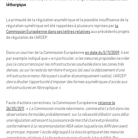
léthargique
.
La primauté de la régulation asymétrique et la possible insuffisance de la
régulation symétrique ont été rappelées à plusieurs reprises par
la
Commission Européenne dans ses lettres relatives
aux précédents projets
de régulation de l’ARCEP.
Dans un courrier de la Commission Européenne
en date du 5/11/2009
, il est
par exemple indiqué que « e
n particulier, si les mesures proposées ne créer
pas la concurrence par les infrastructures souhaitée dans les zones très
denses, ou sur le reste du territoire français (où seul le déploiement d’une
infrastructure mono-fibre peut s’avérer économiquement viable), l’ARCEP
devra étudier l’opportunité d’imposer des formes asymétriques d’accès aux
infrastructures en fibre optique
. »
Faute d’actions correctives, la Commission Européenne
relance le
26/05/2011
: «
La Commission insiste néanmoins, comme elle l’a fait dans les
observations formulées précédemment, sur la nécessité d’établir sans délai
une régulation adressant la puissance de marché claire et prévisible,
conformément à la recommandation NGA selon laquelle les ARN devraient,
en principe, imposer l’accès dégroupé à la boucle optique et des mesures