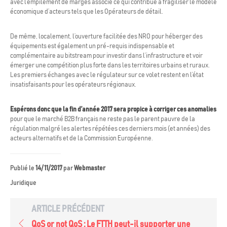
avec l’empilement de marges associé ce qui contribue à fragiliser le modèle
économique d’acteurs tels que les Opérateurs de détail.
De même, localement, l’ouverture facilitée des NRO pour héberger des
équipements est également un pré-requis indispensable et
complémentaire au bitstream pour investir dans l’infrastructure et voir
émerger une compétition plus forte dans les territoires urbains et ruraux.
Les premiers échanges avec le régulateur sur ce volet restent en l’état
insatisfaisants pour les opérateurs régionaux.
Espérons donc que la fin d’année 2017 sera propice à corriger ces anomalies
pour que le marché B2B français ne reste pas le parent pauvre de la
régulation malgré les alertes répétées ces derniers mois (et années) des
acteurs alternatifs et de la Commission Européenne.
Publié le
14/11/2017
par
Webmaster
Juridique
ARTICLE PRÉCÉDENT
QoS or not QoS : Le FTTH peut-il supporter une