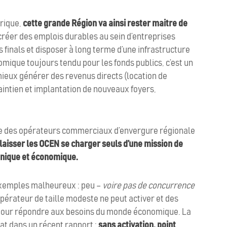
rique,
cette grande Région va ainsi rester maitre de
 créer des emplois durables au sein d’entreprises
s finals et disposer à long terme d’une infrastructure
omique toujours tendu pour les fonds publics, c’est un
 mieux générer des revenus directs (location de
maintien et implantation de nouveaux foyers,
le des opérateurs commerciaux d’envergure régionale
laisser les OCEN se charger seuls d’une mission de
chnique et économique.
exemples malheureux : peu –
voire pas de concurrence
opérateur de taille modeste ne peut activer et des
 pour répondre aux besoins du monde économique. La
t dans un récent rapport :
sans activation, point