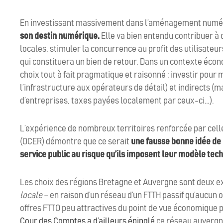
En investissant massivement dans l’aménagement numé
son destin numérique.
Elle va bien entendu contribuer à
locales, stimuler la concurrence au profit des utilisateur
qui constituera un bien de retour. Dans un contexte écon
choix tout à fait pragmatique et raisonné : investir pour
l’infrastructure aux opérateurs de détail) et indirects (
d’entreprises, taxes payées localement par ceux-ci…).
L’expérience de nombreux territoires renforcée par cel
(OCER) démontre que ce serait
une fausse bonne idée de 
service public au risque qu’ils imposent leur modèle te
Les choix des régions Bretagne et Auvergne sont deux 
locale
– en raison d’un réseau d’un FTTH passif qu’aucun 
offres FTTO peu attractives du point de vue économique
Cour des Comptes a d’ailleurs épinglé
ce réseau auvergna